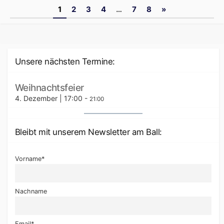
Seitennummerierung
1
2
3
4
…
7
8
»
der
Beiträge
Unsere nächsten Termine:
Weihnachtsfeier
4. Dezember | 17:00
-
21:00
Bleibt mit unserem Newsletter am Ball:
Vorname*
Nachname
Email*