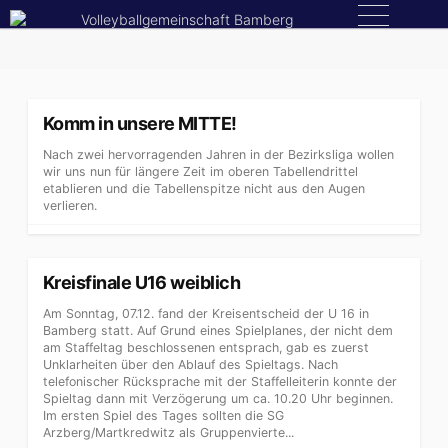
Skip
Menu
to
content
Komm in unsere MITTE!
Nach zwei hervorragenden Jahren in der Bezirksliga wollen
wir uns nun für längere Zeit im oberen Tabellendrittel
etablieren und die Tabellenspitze nicht aus den Augen
verlieren.
Kreisfinale U16 weiblich
Am Sonntag, 07.12. fand der Kreisentscheid der U 16 in
Bamberg statt. Auf Grund eines Spielplanes, der nicht dem
am Staffeltag beschlossenen entsprach, gab es zuerst
Unklarheiten über den Ablauf des Spieltags. Nach
telefonischer Rücksprache mit der Staffelleiterin konnte der
Spieltag dann mit Verzögerung um ca. 10.20 Uhr beginnen.
Im ersten Spiel des Tages sollten die SG
Arzberg/Martkredwitz als Gruppenvierte...