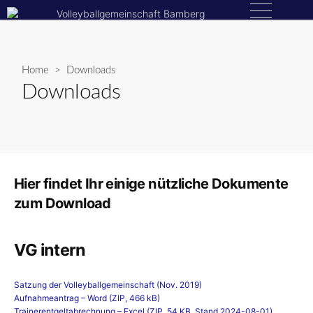
Skip
Menu
to
content
Home
> Downloads
Downloads
Hier findet Ihr einige nützliche Dokumente
zum Download
VG intern
Satzung der Volleyballgemeinschaft (Nov. 2019)
Aufnahmeantrag – Word (ZIP, 466 kB)
Trainerentgeltabrechnung – Excel (ZIP, 54 KB, Stand 2024-08-01)