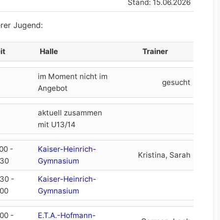
Stand: 15.06.2026
erer Jugend:
it
Halle
Trainer
it
Halle
Trainer
im Moment nicht im
gesucht
Angebot
aktuell zusammen
mit U13/14
00 -
Kaiser-Heinrich-
Kristina, Sarah
:30
Gymnasium
:30 -
Kaiser-Heinrich-
:00
Gymnasium
00 -
E.T.A.-Hofmann-