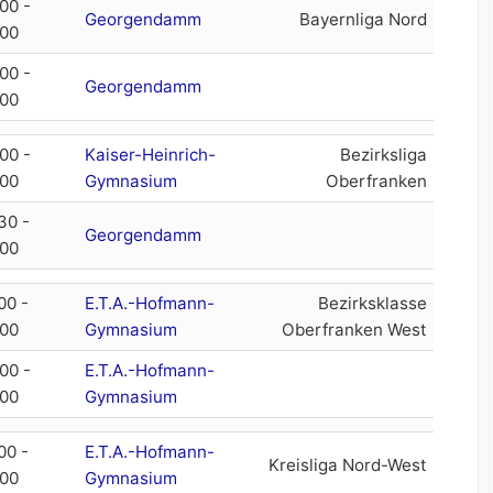
Gymnasium
00 -
Georgendamm
Bayernliga Nord
:00
ETA-Hofmann-
Gymnasium
00 -
Georgendamm
:00
MTV Bamberg
(Beachvolleyball)
00 -
Kaiser-Heinrich-
Bezirksliga
:00
Gymnasium
Oberfranken
30 -
Georgendamm
:00
00 -
E.T.A.-Hofmann-
Bezirksklasse
:00
Gymnasium
Oberfranken West
00 -
E.T.A.-Hofmann-
:00
Gymnasium
00 -
E.T.A.-Hofmann-
Kreisliga Nord-West
:00
Gymnasium