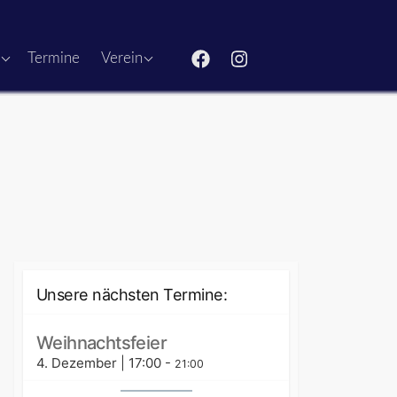
Historie
n
Termine
Verein
Vorstand/Kontakt
Mitglied werden
Datenschutzerklärung
Downloads
Links
Impressum
Unsere nächsten Termine:
Weihnachtsfeier
4. Dezember | 17:00
-
21:00