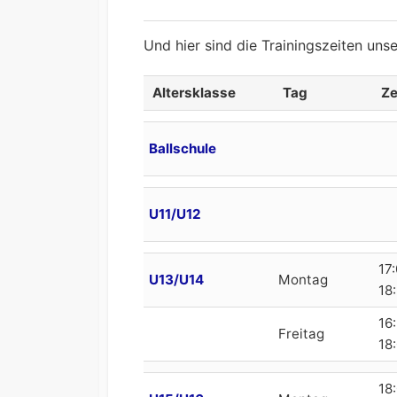
Und hier sind die Trainingszeiten uns
Altersklasse
Tag
Ze
Altersklasse
Tag
Ze
Ballschule
U11/U12
17:
U13/U14
Montag
18
16
Freitag
18
18: