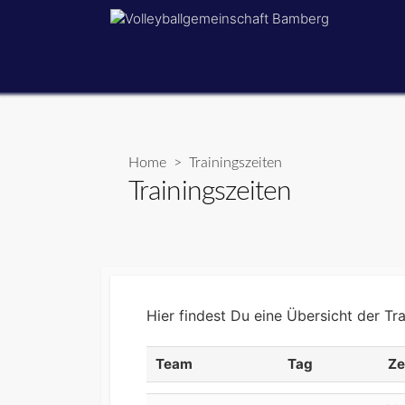
Skip
to
content
Home
> Trainingszeiten
Trainingszeiten
Hier findest Du eine Übersicht der Tr
Team
Tag
Ze
Team
Tag
Ze