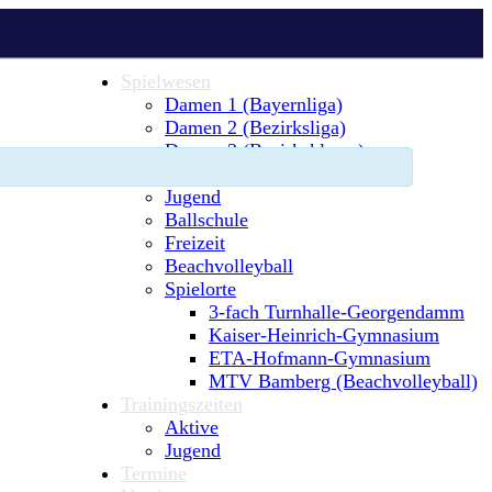
Spielwesen
Damen 1 (Bayernliga)
Damen 2 (Bezirksliga)
Damen 3 (Bezirksklasse)
Damen 4 (Kreisliga)
Jugend
Ballschule
Freizeit
Beachvolleyball
Spielorte
3-fach Turnhalle-Georgendamm
Kaiser-Heinrich-Gymnasium
ETA-Hofmann-Gymnasium
MTV Bamberg (Beachvolleyball)
Trainingszeiten
Aktive
Jugend
Termine