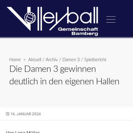
Skip
to
content
Menu
Home
>
Aktuell
/
Archiv
/
Damen 3
/
Spielbericht
Die Damen 3 gewinnen
deutlich in den eigenen Hallen
PUBLISHED
14. JANUAR 2024
DATE
Von Lena Müller